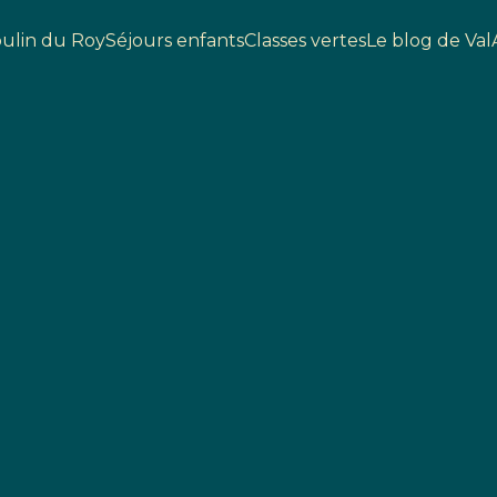
ulin du Roy
Séjours enfants
Classes vertes
Le blog de Val