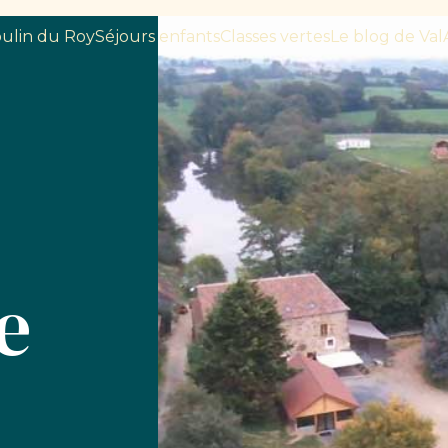
ulin du Roy
Séjours enfants
Classes vertes
Le blog de Val
e