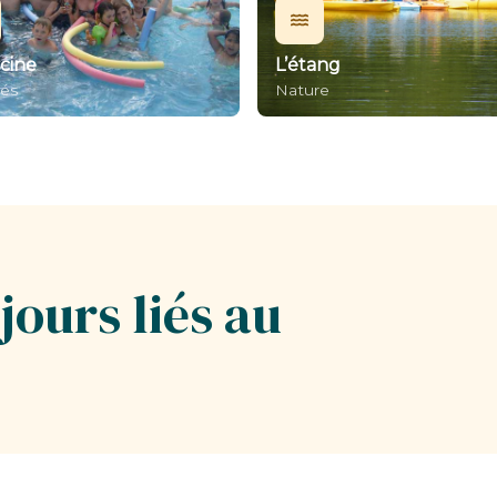
scine
L’étang
tés
Nature
jours liés au