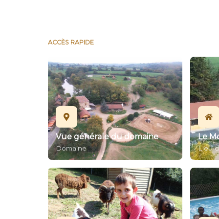
ACCÈS RAPIDE
Vue générale du domaine
Le M
Domaine
Lieu d