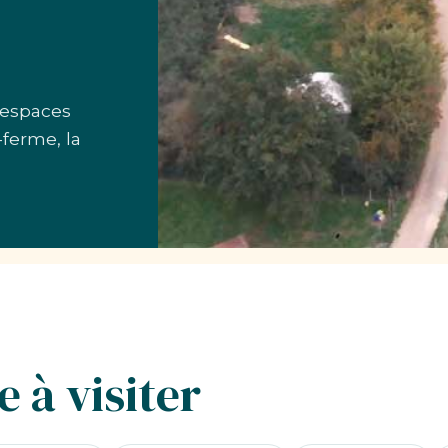
 espaces
-ferme, la
 à visiter