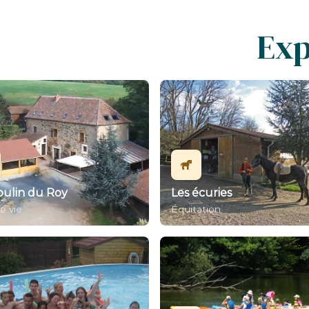
Exp
oulin du Roy
Les écuries
e vie
Équitation