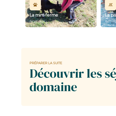
La mini-ferme
La pi
Animaux
Activi
PRÉPARER LA SUITE
Découvrir les sé
domaine