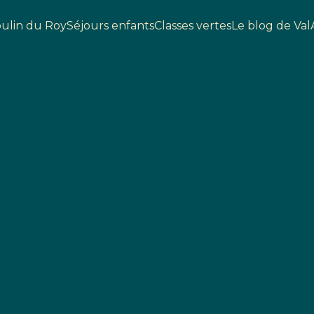
ulin du Roy
Séjours enfants
Classes vertes
Le blog de Val