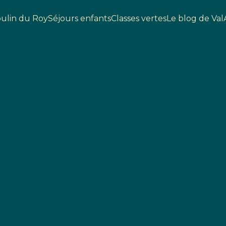
ulin du Roy
Séjours enfants
Classes vertes
Le blog de Val