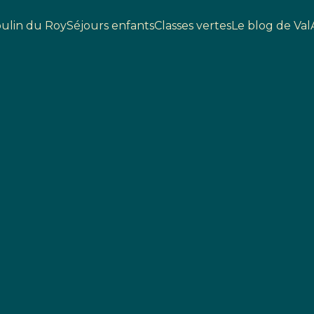
ulin du Roy
Séjours enfants
Classes vertes
Le blog de Val