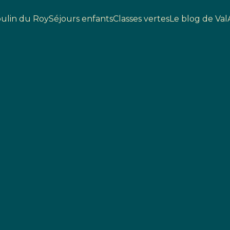
ulin du Roy
Séjours enfants
Classes vertes
Le blog de Val