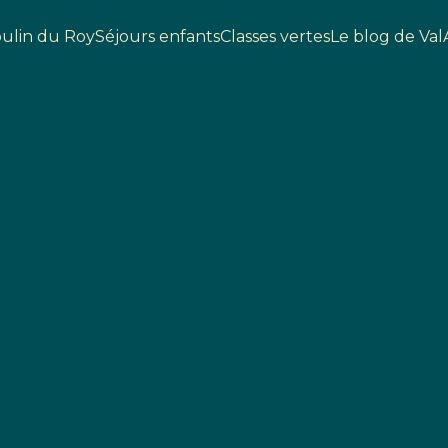
ulin du Roy
Séjours enfants
Classes vertes
Le blog de Val